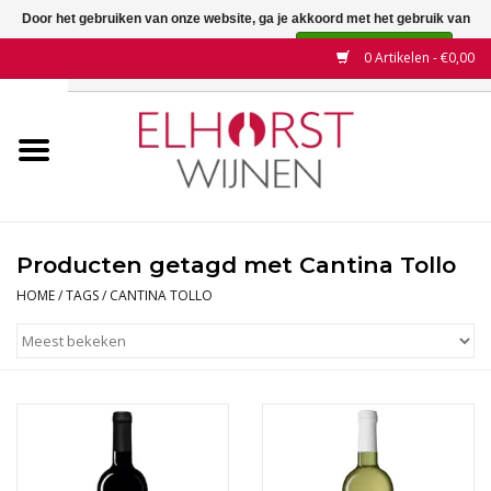
Door het gebruiken van onze website, ga je akkoord met het gebruik van
cookies om onze website te verbeteren.
Dit bericht verbergen
0 Artikelen - €0,00
Meer over cookies »
Home
Wijnen
Land
Producten getagd met Cantina Tollo
Wijnhuizen
HOME
/
TAGS
/
CANTINA TOLLO
Druif
Wijnaanbiedingen
Contact