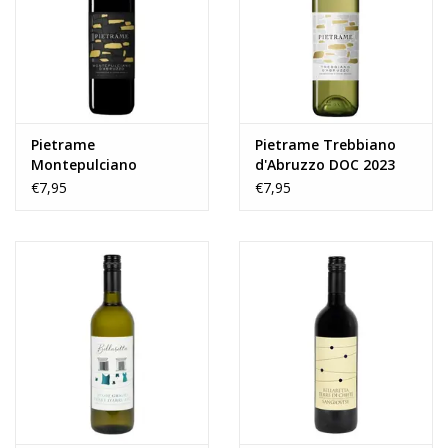
Wijnberichten
Pietrame
Pietrame Trebbiano
Montepulciano
d'Abruzzo DOC 2023
d'Abruzzo DOC 2024
€7,95
€7,95