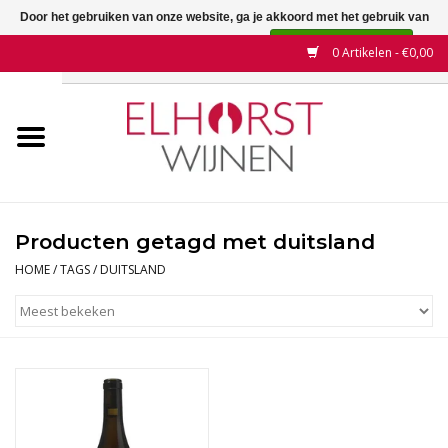
Door het gebruiken van onze website, ga je akkoord met het gebruik van
cookies om onze website te verbeteren.
Dit bericht verbergen
0 Artikelen - €0,00
Meer over cookies »
Home
Wijnen
Land
Producten getagd met duitsland
Wijnhuizen
HOME
/
TAGS
/
DUITSLAND
Druif
Wijnaanbiedingen
Contact