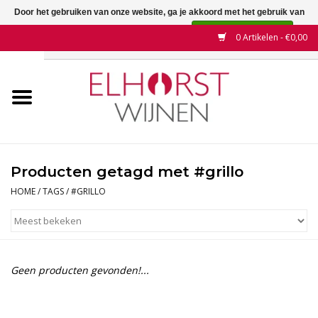
Door het gebruiken van onze website, ga je akkoord met het gebruik van
cookies om onze website te verbeteren.
Dit bericht verbergen
0 Artikelen - €0,00
Meer over cookies »
Home
Wijnen
Land
Producten getagd met #grillo
Wijnhuizen
HOME
/
TAGS
/
#GRILLO
Druif
Wijnaanbiedingen
Geen producten gevonden!...
Contact