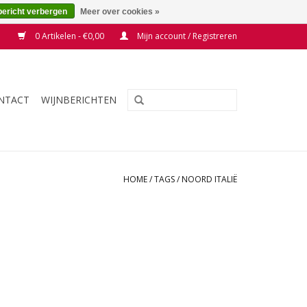
bericht verbergen
Meer over cookies »
0 Artikelen - €0,00
Mijn account / Registreren
NTACT
WIJNBERICHTEN
HOME
/
TAGS
/
NOORD ITALIË