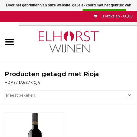
Door het gebruiken van onze website, ga je akkoord met het gebruik van
cookies om onze website te verbeteren.
Dit bericht verbergen
0 Artikelen - €0,00
Meer over cookies »
Home
Wijnen
Land
Producten getagd met Rioja
Wijnhuizen
HOME
/
TAGS
/
RIOJA
Druif
Wijnaanbiedingen
Contact