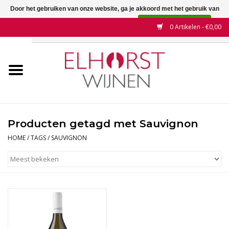
Door het gebruiken van onze website, ga je akkoord met het gebruik van
cookies om onze website te verbeteren.
Dit bericht verbergen
0 Artikelen - €0,00
Meer over cookies »
Home
Wijnen
Land
Producten getagd met Sauvignon
Wijnhuizen
HOME
/
TAGS
/
SAUVIGNON
Druif
Wijnaanbiedingen
Contact