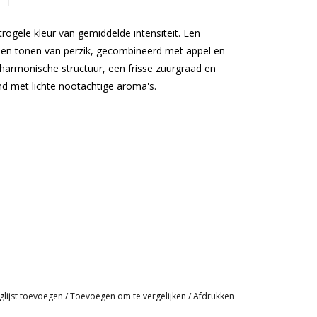
strogele kleur van gemiddelde intensiteit. Een
s en tonen van perzik, gecombineerd met appel en
 harmonische structuur, een frisse zuurgraad en
ond met lichte nootachtige aroma's.
en omstreken
glijst toevoegen
/
Toevoegen om te vergelijken
/
Afdrukken
dag in huis