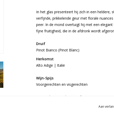
In het glas presenteert hij zich in een heldere, 
verfijnde, prikkelende geur met florale nuance
peer. In de mond overtuigt hij met een elegant
fijne fruitigheid, die in de afdronk wordt afger
Druif
Pinot Bianco (Pinot Blanc)
Herkomst
Alto Adige | Italië
Wijn-Spijs
Voorgerechten en visgerechten
Gratis
verzending vanaf €50
Gratis
bezorgd v.a. 6 flessen in Oldenzaal 
Aan verlan
Op werkdagen voor 16:00 besteld, volgende 