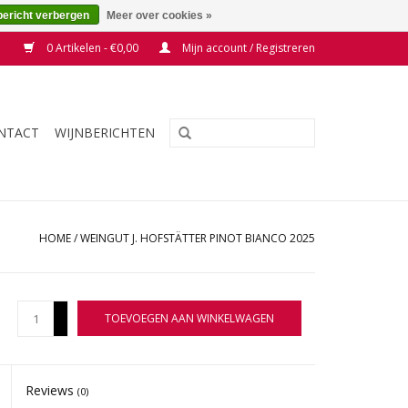
bericht verbergen
Meer over cookies »
0 Artikelen - €0,00
Mijn account / Registreren
NTACT
WIJNBERICHTEN
HOME
/
WEINGUT J. HOFSTÄTTER PINOT BIANCO 2025
+
TOEVOEGEN AAN WINKELWAGEN
-
Reviews
(0)