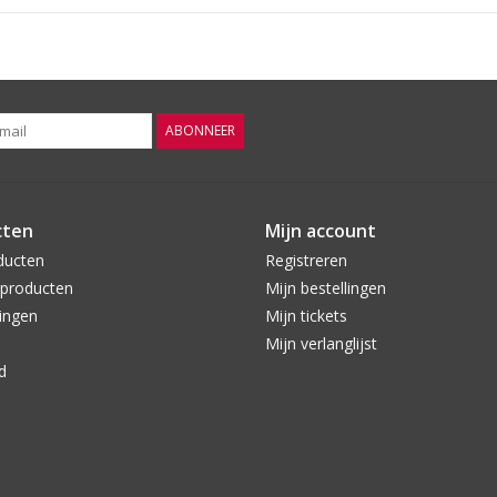
Per fles te bestellen
ABONNEER
cten
Mijn account
ducten
Registreren
producten
Mijn bestellingen
ingen
Mijn tickets
Mijn verlanglijst
d