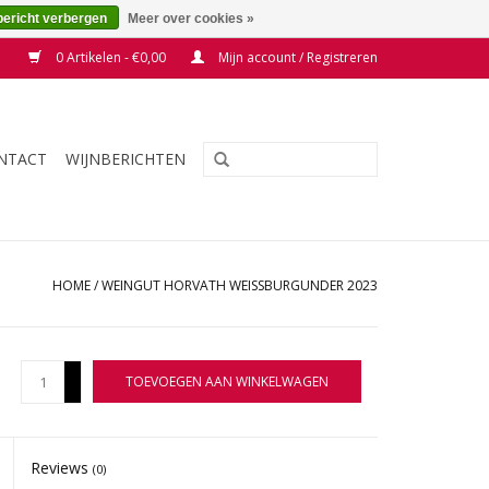
bericht verbergen
Meer over cookies »
0 Artikelen - €0,00
Mijn account / Registreren
NTACT
WIJNBERICHTEN
HOME
/
WEINGUT HORVATH WEISSBURGUNDER 2023
+
TOEVOEGEN AAN WINKELWAGEN
-
Reviews
(0)