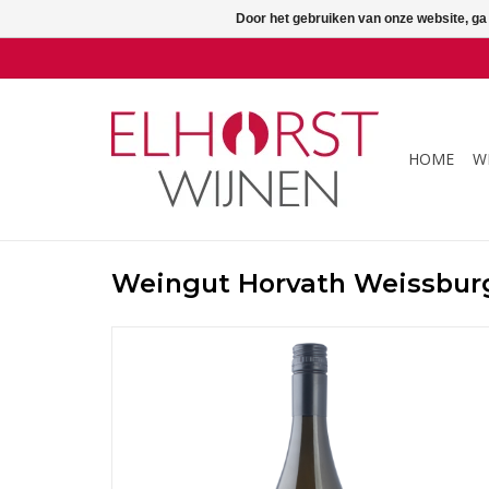
Door het gebruiken van onze website, ga
HOME
W
Weingut Horvath Weissbur