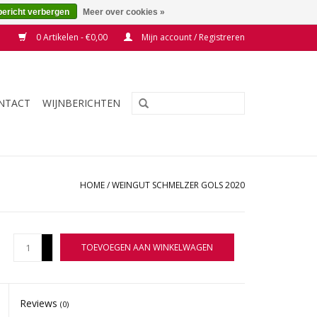
bericht verbergen
Meer over cookies »
0 Artikelen - €0,00
Mijn account / Registreren
NTACT
WIJNBERICHTEN
HOME
/
WEINGUT SCHMELZER GOLS 2020
+
TOEVOEGEN AAN WINKELWAGEN
-
Reviews
(0)