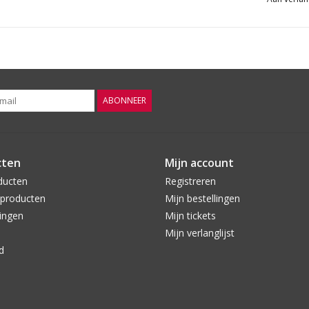
Gratis
bezorgd v.a. 6 flessen in Oldenzaal 
Op werkdagen voor 16:00 besteld, volgende 
Per fles te bestellen
ABONNEER
cten
Mijn account
ducten
Registreren
producten
Mijn bestellingen
ingen
Mijn tickets
Mijn verlanglijst
d