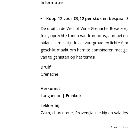
Informatie
Koop 12 voor €9,12 per stuk en bespaar 
De druif in de Well of Wine Grenache Rosé zorg
fruit, oprechte tonen van framboos, aardbei en
balans is met zijn frisse zuurgraad en lichte fij
geschikt maakt om hem te combineren met ger
van te genieten op het terras!
Druif
Grenache
Herkomst
Languedoc | Frankrijk
Lekker bij
Zalm, charcuterie, Provençiaalse kip en salades
Gratis
verzending vanaf €50
Aan verlan