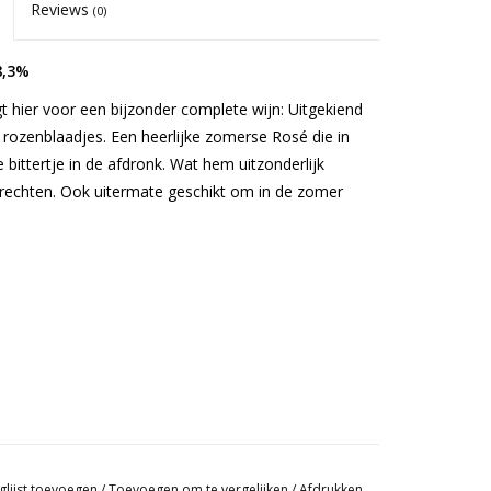
Reviews
(0)
8,3%
t hier voor een bijzonder complete wijn: Uitgekiend
 rozenblaadjes. Een heerlijke zomerse Rosé die in
ne bittertje in de afdronk. Wat hem uitzonderlijk
echten. Ook uitermate geschikt om in de zomer
glijst toevoegen
/
Toevoegen om te vergelijken
/
Afdrukken