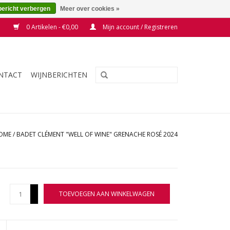
bericht verbergen
Meer over cookies »
0 Artikelen - €0,00
Mijn account / Registreren
NTACT
WIJNBERICHTEN
OME
/
BADET CLÉMENT "WELL OF WINE" GRENACHE ROSÉ 2024
+
TOEVOEGEN AAN WINKELWAGEN
-