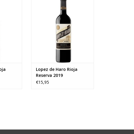
. Tot onze
robijnrode kleur met een
anza recent
bruinachtige rand, wat duidt op
punten van
zijn lange vatrijping en zijn rustige
uper score!
flesrijping. In de geur is het
uit drie
krachtig met primaire aroma's
pranillo,
van rijp fruit vergezeld met
. De jonge
complexe kruidige en balsamico
tonen en
NKELWAGEN
TOEVOEGEN AAN WINKELWAGEN
oja
Lopez de Haro Rioja
Reserva 2019
€15,95