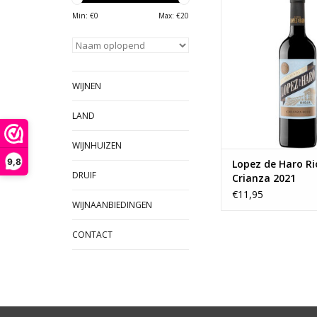
een uitstekende prijs
Min: €
0
Max: €
20
vreugde kreeg de Cri
niet minder dan 91 
Robert Parker. Een s
Deze wijn bestaat 
druivenrassen, tem
WIJNEN
garnacha en graciano
wijn rijpt
LAND
TOEVOEGEN AAN WI
WIJNHUIZEN
9,8
Lopez de Haro Ri
DRUIF
Crianza 2021
€11,95
WIJNAANBIEDINGEN
CONTACT