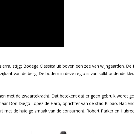
nsierra, stijgt Bodega Classica uit boven een zee van wijngaarden. De
 zijkant van de berg. De bodem in deze regio is van kalkhoudende klei.
men met de zwaartekracht. Dat betekent dat er geen gebruik wordt g
md naar Don Diego López de Haro, oprichter van de stad Bilbao. Hacie
rt met de huidige smaak van de consument. Robert Parker en Hubrech
Rioja tegen
Rioja Reserva heeft een diepe