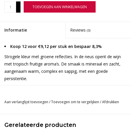
+
TOEVOEGEN AAN WINKELWAGEN
-
Informatie
Reviews
(0)
Koop 12 voor €9,12 per stuk en bespaar 8,3%
Strogele kleur met groene reflecties. In de neus opent de wijn
met tropisch fruitige aroma’s. De smaak is mineraal en zacht,
aangenaam warm, complex en sappig, met een goede
persistentie.
Zachte persing, fermentatie in stalen tanks bij een
gecontroleerde temperatuur van 14°C.
Aan verlanglijst toevoegen
/
Toevoegen om te vergelijken
/
Afdrukken
Rijping in stalen containers, gevolgd door verdere verfijning
op fles.
Gerelateerde producten