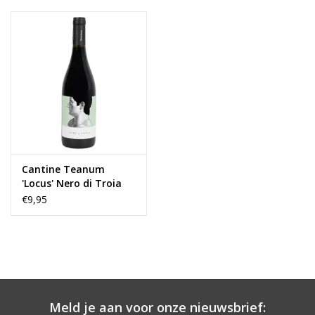
Druif
Falanghina
Herkomst
Puglia | Italië
Wijn-Spijs
Combineert uitstekend met schaaldieren, gegrilde vis, wit vlees
en pasta’s met lichte sauzen.
Cantine Teanum
'Locus' Nero di Troia
2024
€9,95
Meld je aan voor onze nieuwsbrief: