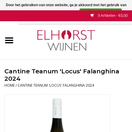
Door het gebruiken van onze website, ga je akkoord met het gebruik van
cookies om onze website te verbeteren.
Dit bericht verbergen
0 Artikelen - €0,00
Meer over cookies »
Home
Wijnen
Land
Cantine Teanum 'Locus' Falanghina
2024
Wijnhuizen
HOME
/
CANTINE TEANUM 'LOCUS' FALANGHINA 2024
Druif
Wijnaanbiedingen
Contact