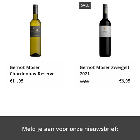
SALE
Gernot Moser
Gernot Moser Zweigelt
Chardonnay Reserve
2021
2021
€11,95
€6,95
€7,95
Meld je aan voor onze nieuwsbrief: