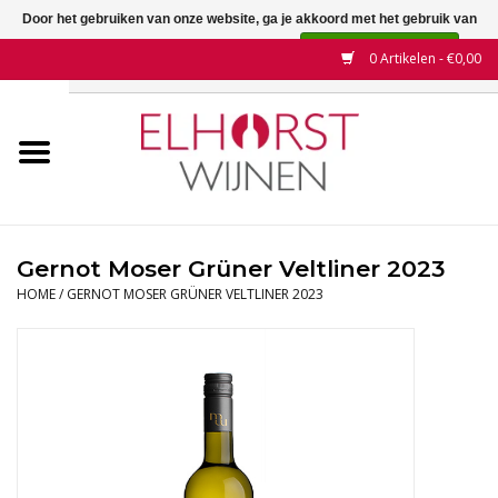
Door het gebruiken van onze website, ga je akkoord met het gebruik van
cookies om onze website te verbeteren.
Dit bericht verbergen
0 Artikelen - €0,00
Meer over cookies »
Home
Wijnen
Land
Gernot Moser Grüner Veltliner 2023
HOME
/
GERNOT MOSER GRÜNER VELTLINER 2023
Wijnhuizen
Druif
Wijnaanbiedingen
Contact