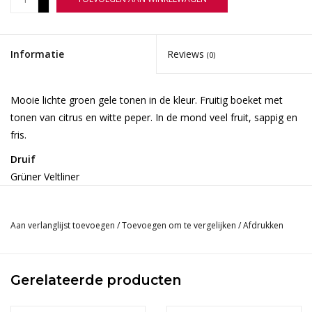
-
Informatie
Reviews
(0)
Mooie lichte groen gele tonen in de kleur. Fruitig boeket met
tonen van citrus en witte peper. In de mond veel fruit, sappig en
fris.
Druif
Grüner Veltliner
Herkomst
Aan verlanglijst toevoegen
/
Toevoegen om te vergelijken
/
Afdrukken
Burgenland | Oostenrijk
Wijn-Spijs
Gerelateerde producten
Heerlijk bij gegrilde groenten, gebakken forel of zeebaars met
citroen en dille, kipspiesjes of een frisse zomerse salade