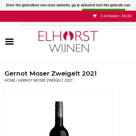
Door het gebruiken van onze website, ga je akkoord met het gebruik van
cookies om onze website te verbeteren.
Dit bericht verbergen
0 Artikelen - €0,00
Meer over cookies »
Home
Wijnen
Land
Gernot Moser Zweigelt 2021
HOME
/
GERNOT MOSER ZWEIGELT 2021
Wijnhuizen
Druif
Wijnaanbiedingen
Contact