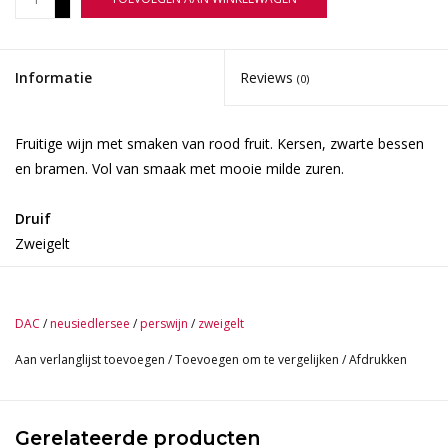
-
Informatie
Reviews
(0)
Fruitige wijn met smaken van rood fruit. Kersen, zwarte bessen
en bramen. Vol van smaak met mooie milde zuren.
Druif
Zweigelt
Herkomst
Burgenland | Oostenrijk
DAC
/
neusiedlersee
/
perswijn
/
zweigelt
Aan verlanglijst toevoegen
/
Toevoegen om te vergelijken
/
Afdrukken
Lekker bij
Vleesgerechten, charcuterie, stoofpotten, maar ook Thaise
gerechten en harde belegen en oude kazen gaan goed.
Gerelateerde producten