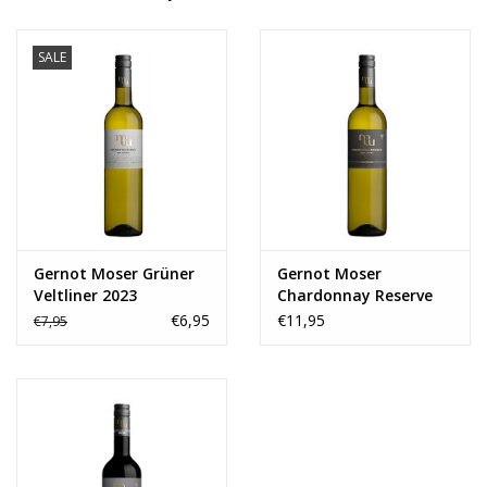
SALE
Gernot Moser Grüner
Gernot Moser
Veltliner 2023
Chardonnay Reserve
2021
€6,95
€11,95
€7,95