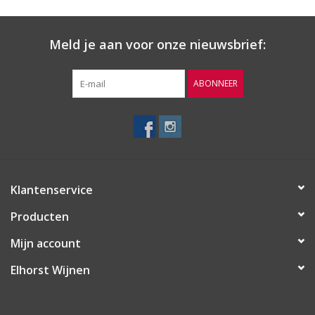
een helling met een oostelijke expositie.
Vinificatie
Meld je aan voor onze nieuwsbrief:
De druiven ondergaan een koude schilinweking en worden dan
op lage temperatuur vergist in afgesloten RVS-tanks. De
ABONNEER
vergisting wordt bij 5% alcohol stopgezet.
Weetje
Fosso della Rosa is Italiaans voor kanaal of greppel van de roos.
De wijn kreeg deze naam vanwege de intense rozenaroma’s.
Klantenservice
Producten
Mijn account
Elhorst Wijnen