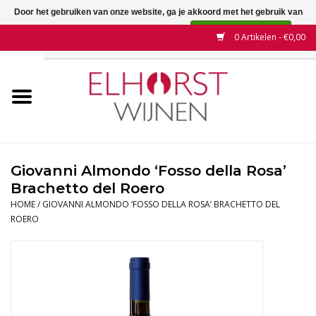
Door het gebruiken van onze website, ga je akkoord met het gebruik van
cookies om onze website te verbeteren.
Dit bericht verbergen
0 Artikelen - €0,00
Meer over cookies »
Home
Wijnen
Land
Giovanni Almondo ‘Fosso della Rosa’
Brachetto del Roero
Wijnhuizen
HOME
/
GIOVANNI ALMONDO ‘FOSSO DELLA ROSA’ BRACHETTO DEL
ROERO
Druif
Wijnaanbiedingen
Contact