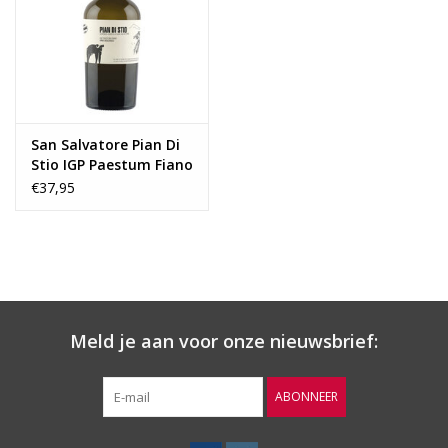
Wijnberichten
San Salvatore Pian Di
Stio IGP Paestum Fiano
Bio 2022
€37,95
Meld je aan voor onze nieuwsbrief:
ABONNEER