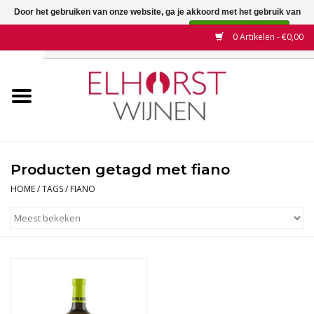
Door het gebruiken van onze website, ga je akkoord met het gebruik van
cookies om onze website te verbeteren.
Dit bericht verbergen
0 Artikelen - €0,00
Meer over cookies »
Home
Wijnen
Land
Producten getagd met fiano
Wijnhuizen
HOME
/
TAGS
/
FIANO
Druif
Wijnaanbiedingen
Contact