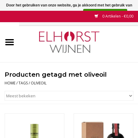
Door het gebruiken van onze website, ga je akkoord met het gebruik van
cookies om onze website te verbeteren.
Dit bericht verbergen
0 Artikelen - €0,00
Meer over cookies »
Home
Wijnen
Land
Producten getagd met oliveoil
Wijnhuizen
HOME
/
TAGS
/
OLIVEOIL
Druif
Wijnaanbiedingen
Contact