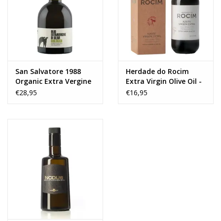
Wijnberichten
San Salvatore 1988
Herdade do Rocim
Organic Extra Vergine
Extra Virgin Olive Oil -
Olive Oil - 0,5 L
0,5 L
€28,95
€16,95