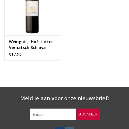
Wijnberichten
Weingut J. Hofstätter
Vernatsch Schiava
Kolbenhofer 2023
€17,95
Meld je aan voor onze nieuwsbrief:
ABONNEER