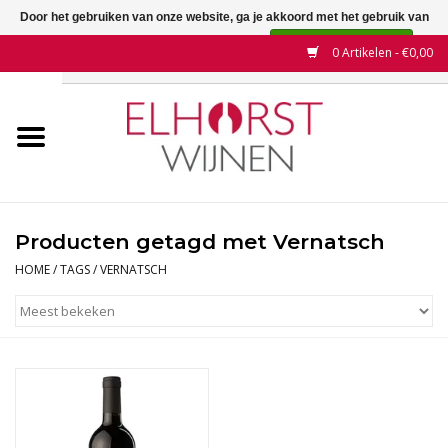
Door het gebruiken van onze website, ga je akkoord met het gebruik van
cookies om onze website te verbeteren.
Dit bericht verbergen
0 Artikelen - €0,00
Meer over cookies »
Home
Wijnen
Land
Producten getagd met Vernatsch
Wijnhuizen
HOME
/
TAGS
/
VERNATSCH
Druif
Wijnaanbiedingen
Contact