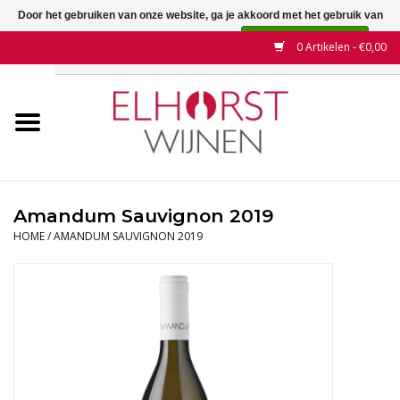
Door het gebruiken van onze website, ga je akkoord met het gebruik van
cookies om onze website te verbeteren.
Dit bericht verbergen
0 Artikelen - €0,00
Meer over cookies »
Home
Wijnen
Land
Amandum Sauvignon 2019
HOME
/
AMANDUM SAUVIGNON 2019
Wijnhuizen
Druif
Wijnaanbiedingen
Contact