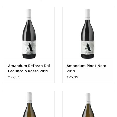
aanhoudende frisheid die blijft hangen.
De druiven worden voorzichtig ontsteeld en geperst. De gisting
vindt plaats onder thermische controle (15/18°C) in
roestvrijstalen containers. Nadat de gisting is voltooid, gaat de
wijn in roestvrijstalen tanks en rijpt daar gedurende 10 maanden
sur lie.
Druif
Sauvignon Blanc
Amandum Refosco Dal
Amandum Pinot Nero
Peduncolo Rosso 2019
2019
Herkomst
€22,95
€26,95
DOP Friuli Isonzo, Italië
Wijn Spijs
Wijn als aperitief of te combineren met stevig vruchtbare vis,
zelfs gebakken.
Serveertemperatuur