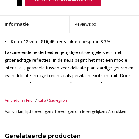
-
Informatie
Reviews
(0)
Koop 12 voor €16,46 per stuk en bespaar 8,3%
Fascinerende helderheid en jeugdige citroengele kleur met
groenachtige reflecties. In de neus begint het met een mooie
intensiteit, gespeeld tussen zeer delicate plantaardige geuren en
even delicate fruitige tonen zoals perzik en exotisch fruit. Door
stijging van de temperatuur wordt de wijn complexer, met
bloemige aroma's (bezem en wilde bloemen), delicate rokerige
toon en fruitige hints die doen denken aan perzik en rijpende
Amandum
/
Friuli
/
italië
/
Sauvignon
peer. Opnieuw heeft het een lichte citrustoon (cederschil en
Aan verlanglijst toevoegen
/
Toevoegen om te vergelijken
/
Afdrukken
bergamot) en dan weer exotisch fruit. In de mond is het droog,
met veel smaak en een goede zuurgraad. Beide worden zachter
naarmate de temperatuur van de wijn stijgt, waardoor zowel
Gerelateerde producten
complexiteit als aroma ontstaat. Geniet van een prachtige, lang