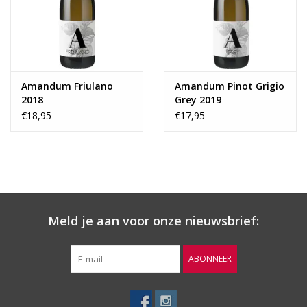
12°C
Gratis
verzending vanaf €50
Gratis
bezorgd v.a. 6 flessen in Oldenzaal en omstreken
Op werkdagen voor 16:00 besteld, volgende dag in huis
Amandum Friulano
Amandum Pinot Grigio
Per fles te bestellen
2018
Grey 2019
€18,95
€17,95
Meld je aan voor onze nieuwsbrief:
ABONNEER