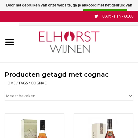
Door het gebruiken van onze website, ga je akkoord met het gebruik van
cookies om onze website te verbeteren.
Dit bericht verbergen
0 Artikelen - €0,00
Meer over cookies »
Home
Wijnen
Land
Producten getagd met cognac
Wijnhuizen
HOME
/
TAGS
/
COGNAC
Druif
Wijnaanbiedingen
Contact