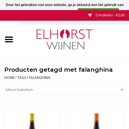
Door het gebruiken van onze website, ga je akkoord met het gebruik van
cookies om onze website te verbeteren.
Dit bericht verbergen
0 Artikelen - €0,00
Meer over cookies »
Home
Wijnen
Land
Producten getagd met falanghina
Wijnhuizen
HOME
/
TAGS
/
FALANGHINA
Druif
Wijnaanbiedingen
Contact