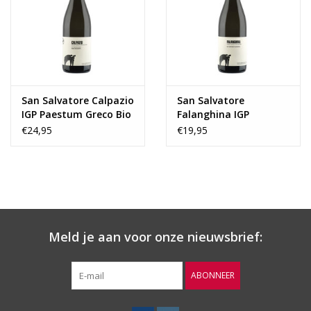
Wijnberichten
San Salvatore Calpazio
San Salvatore
IGP Paestum Greco Bio
Falanghina IGP
2022
Campania Falanghina
€24,95
€19,95
2022
Meld je aan voor onze nieuwsbrief:
ABONNEER