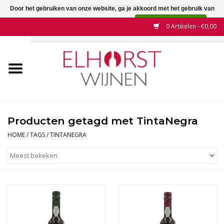
Door het gebruiken van onze website, ga je akkoord met het gebruik van
cookies om onze website te verbeteren.
Dit bericht verbergen
0 Artikelen - €0,00
Meer over cookies »
Home
Wijnen
Land
Producten getagd met TintaNegra
Wijnhuizen
HOME
/
TAGS
/
TINTANEGRA
Druif
Wijnaanbiedingen
Contact